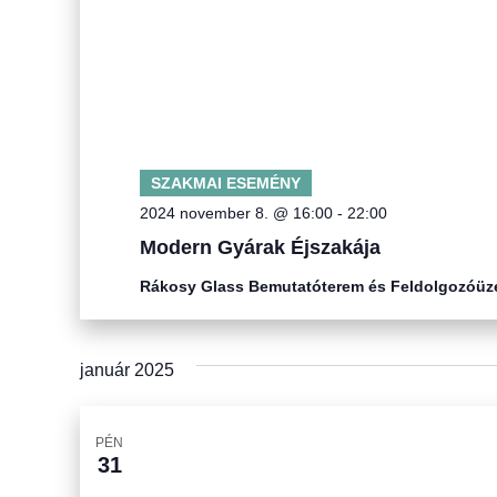
á
l
a
s
z
t
SZAKMAI ESEMÉNY
á
2024 november 8. @ 16:00
-
22:00
s
Modern Gyárak Éjszakája
a
Rákosy Glass Bemutatóterem és Feldolgozóü
.
január 2025
PÉN
31