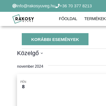
Kilépés
info@rakosyuveg.hu
+36 70 377 8213
a
tartalomba
FŐOLDAL
TERMÉKEK
KORÁBBI ESEMÉNYEK
Események
Közelgő
D
á
november 2024
t
u
PÉN
m
8
k
i
v