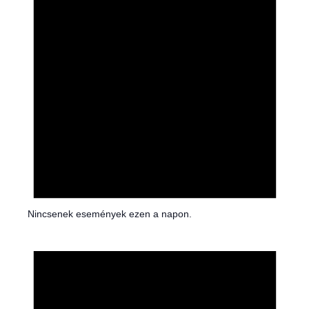
Nincsenek események ezen a napon.
N
o
t
i
c
e