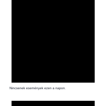
t
i
c
e
Nincsenek események ezen a napon.
N
o
t
i