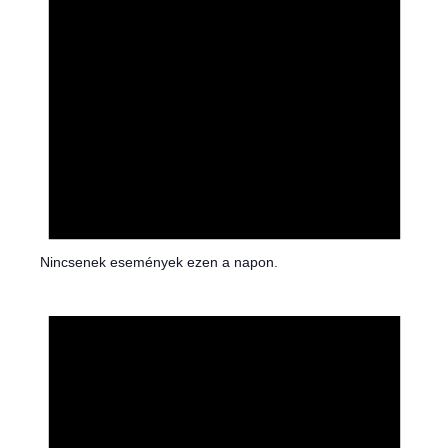
Nincsenek események ezen a napon.
N
o
t
i
c
e