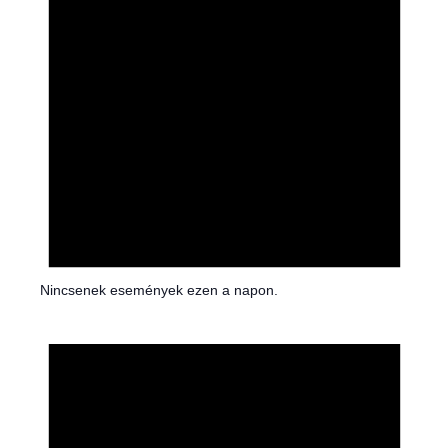
Nincsenek események ezen a napon.
N
o
t
i
c
e