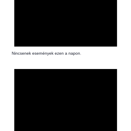
Nincsenek események ezen a napon.
N
o
t
i
c
e