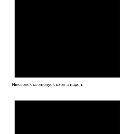
Nincsenek események ezen a napon.
N
o
t
i
c
e