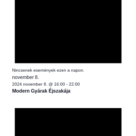
Nincsenek események ezen a napon.
november 8.
2024 november 8. @ 16:00
-
22:00
Modern Gyárak Éjszakája
N
o
t
i
c
e