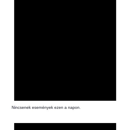
i
c
e
Nincsenek események ezen a napon.
N
o
t
i