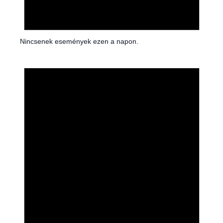
Nincsenek események ezen a napon.
N
o
t
i
c
e