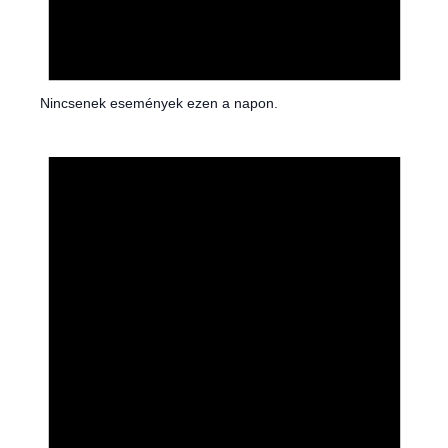
Nincsenek események ezen a napon.
N
o
t
i
c
e