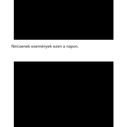
Nincsenek események ezen a napon.
N
o
t
i
c
e