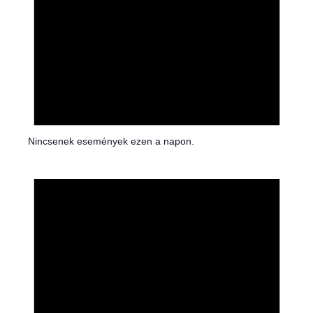
Nincsenek események ezen a napon.
N
o
t
i
c
e