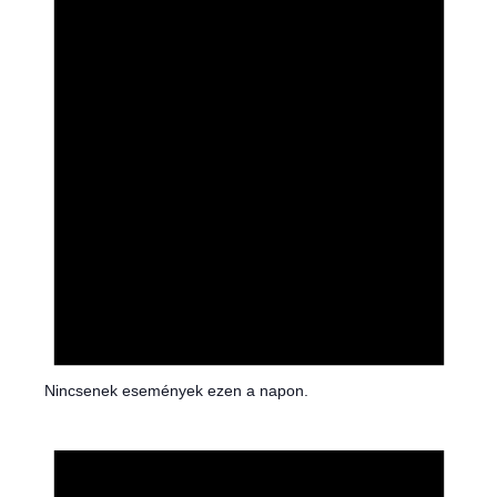
c
e
Nincsenek események ezen a napon.
N
o
t
i
c