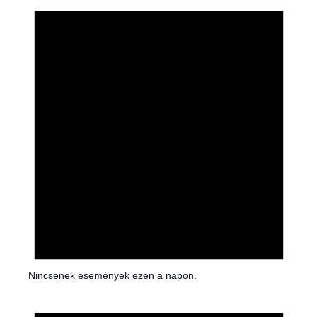
t
i
c
e
Nincsenek események ezen a napon.
N
o
t