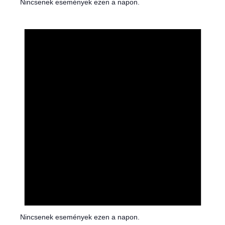
Nincsenek események ezen a napon.
N
o
t
i
c
e
Nincsenek események ezen a napon.