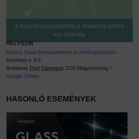
A funkció használatához a marketing sütikre
van szükség.
HELYSZÍN
Rákosy Glass Bemutatóterem és Feldolgozóüzem
Noszlopy u. 3-5.
Budapest
,
Pest Vármegye
1103
Magyarország
+
Google Térkép
HASONLÓ ESEMÉNYEK