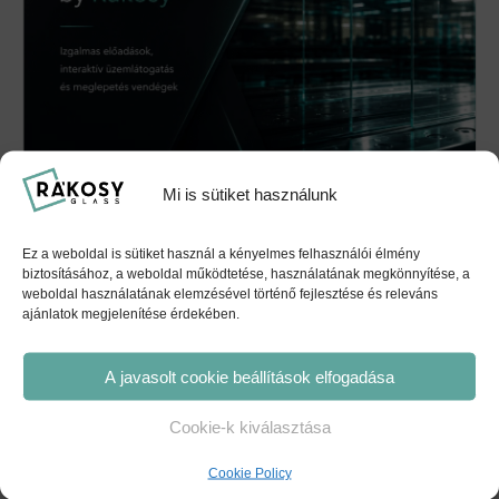
Glass Talks by Rákosy V.
Mi is sütiket használunk
október 14. @ 10:00
-
13:00
Ez a weboldal is sütiket használ a kényelmes felhasználói élmény
biztosításához, a weboldal működtetése, használatának megkönnyítése, a
weboldal használatának elemzésével történő fejlesztése és releváns
Mintaüzem
Előadás a Budapesti Műszaki és
ajánlatok megjelenítése érdekében.
Gazdaságtudományi Egyetemen
látogatás VIII.
A javasolt cookie beállítások elfogadása
Cookie-k kiválasztása
ELÉRHETŐSÉGEINK
Cookie Policy