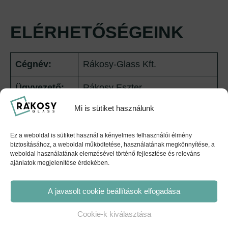
ELÉRHETŐSÉGEINK
Cégnév:
Rákosy-Glass Kft.
Ügyvezető:
Rákosy Eszter
Mi is sütiket használunk
E-mail cím:
info@rakosyuveg.hu
Telefonszám:
+36 70 377 8213
Ez a weboldal is sütiket használ a kényelmes felhasználói élmény
biztosításához, a weboldal működtetése, használatának megkönnyítése, a
weboldal használatának elemzésével történő fejlesztése és releváns
1103 Budapest, Noszlopy u. 3-
ajánlatok megjelenítése érdekében.
Postacím:
5.
A javasolt cookie beállítások elfogadása
Cookie-k kiválasztása