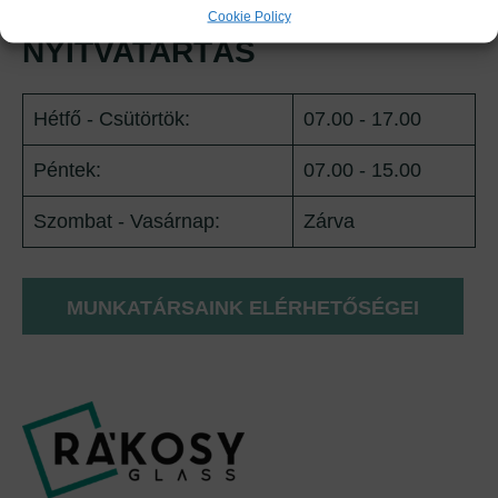
Cookie Policy
NYITVATARTÁS
Hétfő - Csütörtök:
07.00 - 17.00
Péntek:
07.00 - 15.00
Szombat - Vasárnap:
Zárva
MUNKATÁRSAINK ELÉRHETŐSÉGEI