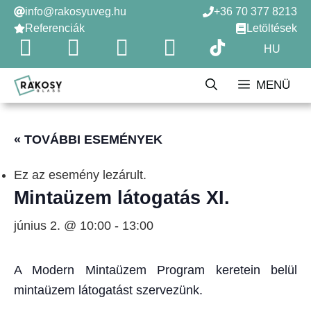
Kilépés
info@rakosyuveg.hu
+36 70 377 8213
a
Referenciák
Letöltések
tartalomba
HU
MENÜ
« TOVÁBBI ESEMÉNYEK
Ez az esemény lezárult.
Mintaüzem látogatás XI.
június 2. @ 10:00
-
13:00
A Modern Mintaüzem Program keretein belül
mintaüzem látogatást szervezünk.