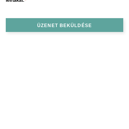
leírtakat.
*
ÜZENET BEKÜLDÉSE