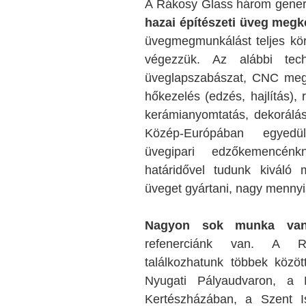
A Rákosy Glass három gener
hazai építészeti üveg megk
üvegmegmunkálást teljes kö
végezzük. Az alábbi techn
üveglapszabászat, CNC megm
hőkezelés (edzés, hajlítás), 
kerámianyomtatás, dekorálá
Közép-Európában egyedül
üvegipari edzőkemencénk
határidővel tudunk kiváló m
üveget gyártani, nagy mennyi
Nagyon sok munka van
refenerciánk van. A R
találkozhatunk többek közö
Nyugati Pályaudvaron, a
Kertészházában, a Szent I