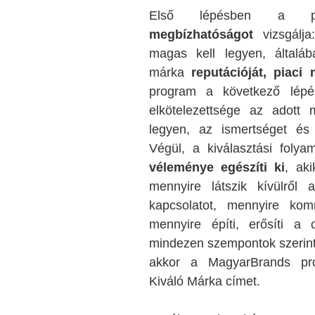
Első lépésben a
megbízhatóságot
vizsgálja:
magas kell legyen, általá
márka
reputációját, piaci 
program a következő lépé
elkötelezettsége az adott 
legyen, az ismertséget és 
Végül, a kiválasztási foly
véleménye egészíti ki
, aki
mennyire látszik kívülről
kapcsolatot, mennyire komm
mennyire építi, erősíti 
mindezen szempontok szerint 
akkor a MagyarBrands pro
Kiváló Márka címet.