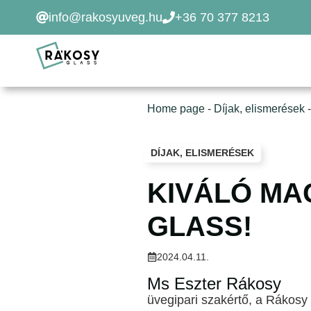
Kilépés
info@rakosyuveg.hu
+36 70 377 8213
a
tartalomba
Home page
-
Díjak, elismerések
DÍJAK, ELISMERÉSEK
KIVÁLÓ MA
GLASS!
2024.04.11.
Ms Eszter Rákosy
üvegipari szakértő, a Rákosy