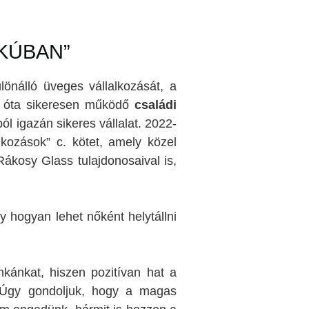
KÚBAN”
lönálló üveges vállalkozását, a
ek óta sikeresen működő
családi
ól igazán sikeres vállalat. 2022-
kozások” c. kötet, amely közel
Rákosy Glass tulajdonosaival is,
gy hogyan lehet nőként helytállni
kánkat, hiszen pozitívan hat a
i. Úgy gondoljuk, hogy a magas