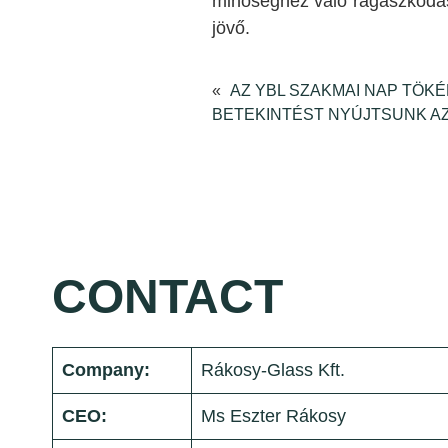
minőséghez való ragaszkodás 
jövő.
«
AZ YBL SZAKMAI NAP TÖK
BETEKINTÉST NYÚJTSUNK AZ
CONTACT
Company:
Rákosy-Glass Kft.
CEO:
Ms Eszter Rákosy