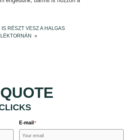
em engedünk, bármit is hozzon a
 IS RÉSZT VESZ A HALGAS
MLÉKTORNÁN
»
 QUOTE
 CLICKS
E-mail
*