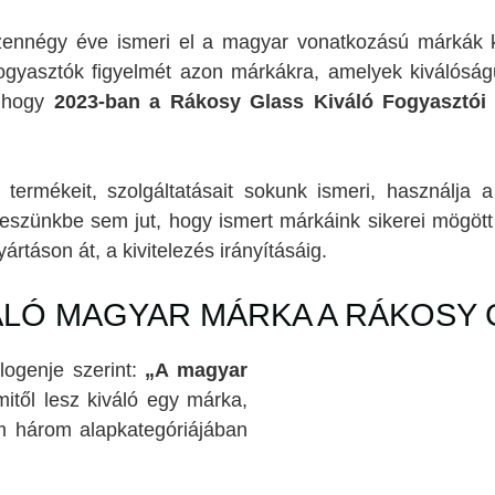
ennégy éve ismeri el a magyar vonatkozású márkák 
fogyasztók figyelmét azon márkákra, amelyek kiválóság
, hogy
2023-ban a Rákosy Glass Kiváló Fogyasztói
ermékeit, szolgáltatásait sokunk ismeri, használja 
eszünkbe sem jut, hogy ismert márkáink sikerei mögö
ártáson át, a kivitelezés irányításáig.
VÁLÓ MAGYAR MÁRKA A RÁKOSY
ogenje szerint:
„A magyar
től lesz kiváló egy márka,
 három alapkategóriájában