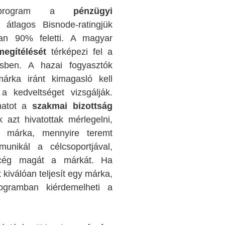
 program a
pénzügyi
 átlagos Bisnode-ratingjük
ban 90% feletti. A magyar
megítélését
térképezi fel a
sben. A hazai fogyasztók
márka iránt kimagasló kell
a kedveltséget vizsgálják.
amatot a
szakmai bizottság
k azt hivatottak mérlegelni,
 a márka, mennyire teremt
unikál a célcsoportjával,
a cég magát a márkát. Ha
kiválóan teljesít egy márka,
gramban kiérdemelheti a