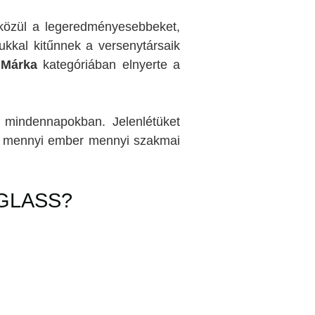
közül a legeredményesebbeket,
ukkal kitűnnek a versenytársaik
 Márka
kategóriában elnyerte a
a mindennapokban. Jelenlétüket
tt mennyi ember mennyi szakmai
 GLASS?