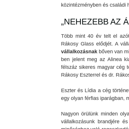
közintézményben és családi 
„NEHEZEBB AZ 
Több mint 40 év telt el azó
Rákosy Glass elődjét. A vál
vállalkozásnak
bőven van mit
ben jelent meg az Alinea ki
félszáz sikeres magyar cég tö
Rákosy Eszterrel és dr. Ráko
Eszter és Lídia a cég történe
egy olyan férfias iparágban, m
Nagyon örülünk minden olya
vállalkozásunk brandjére és