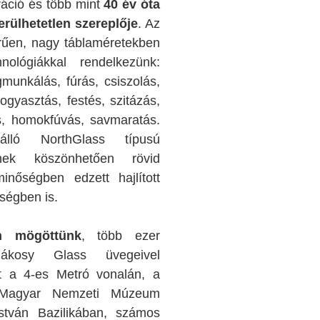
áció és több mint
40 év óta
erülhetetlen szereplője
. Az
rűen, nagy táblaméretekben
ológiákkal rendelkezünk:
unkálás, fúrás, csiszolás,
rogyasztás, festés, szitázás,
s, homokfúvás, savmaratás.
álló NorthGlass típusú
nek köszönhetően rövid
inőségben edzett hajlított
ségben is.
 mögöttünk
, több ezer
ákosy Glass üvegeivel
tt a 4-es Metró vonalán, a
 Magyar Nemzeti Múzeum
stván Bazilikában, számos