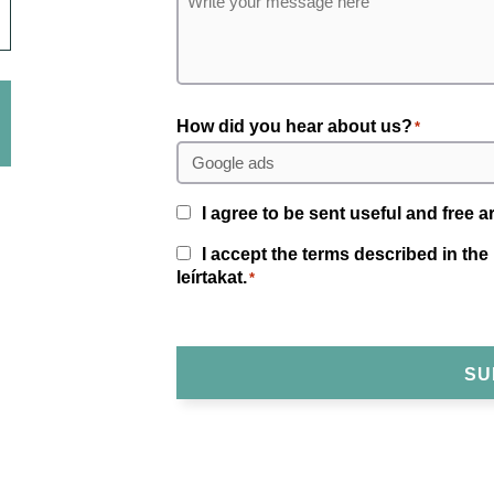
How did you hear about us?
*
Consent
I agree to be sent useful and free ar
Consent
I accept the terms described in the
*
leírtakat.
*
SU