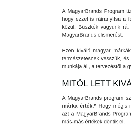
A MagyarBrands Program tiz
hogy ezzel is ráirányítsa a 
közül. Büszkék vagyunk rá
MagyarBrands elismerést.
Ezen kiváló magyar márkák t
természetesnek vesszük, és 
munkája áll, a tervezéstől a gy
MITŐL LETT KI
A MagyarBrands program szl
márka érték.”
Hogy mégis mi
azt a MagyarBrands Program
más-más értékek döntik el.