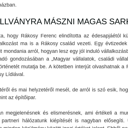
házban.
ÁLLVÁNYRA MÁSZNI MAGAS SAR
ta, hogy Rákosy Ferenc elindította az édesapjáétól kü
lalkozást ma is a Rákosy család vezeti. Egy évtized
 mondania arról, hogyan lesz egy jól induló vállalkozásb
adó gondozásában a „Magyar vállalatok, családi vállal
rténetét mutatja be. A kötetben interjút olvashatnak a 
sy Lídiával.
téről és mai helyzetéről mesél, de arról is szó esik, ho
int az építőipar.
n megjelenésnek és elismerésnek, ami értékeli a mun
 partneri hálózatunk kiépítését is nagyban elősegít