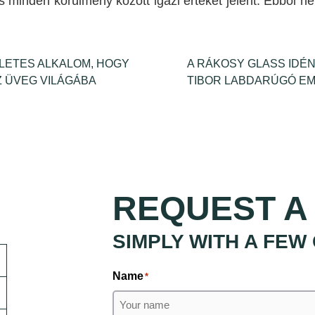
minden körülmény között igazi értéket jelent. Ebből n
ÉLETES ALKALOM, HOGY
A RÁKOSY GLASS IDÉN
 ÜVEG VILÁGÁBA
TIBOR LABDARÚGÓ E
REQUEST A
SIMPLY WITH A FEW
Name
*