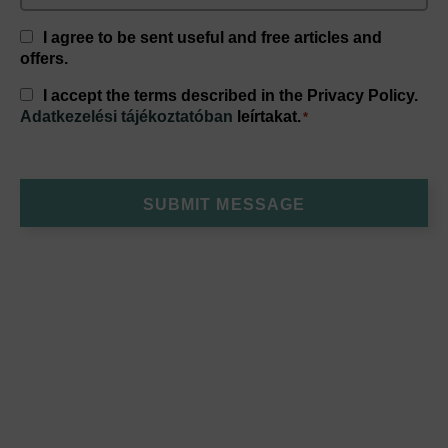
Consent
I agree to be sent useful and free articles and
offers.
Consent
I accept the terms described in the Privacy Policy.
*
Adatkezelési tájékoztatóban
leírtakat.
*
SUBMIT MESSAGE