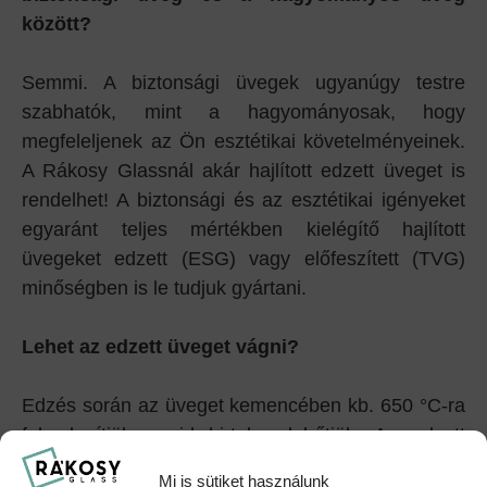
között?
Semmi. A biztonsági üvegek ugyanúgy testre
szabhatók, mint a hagyományosak, hogy
megfeleljenek az Ön esztétikai követelményeinek.
A Rákosy Glassnál akár hajlított edzett üveget is
rendelhet! A biztonsági és az esztétikai igényeket
egyaránt teljes mértékben kielégítő hajlított
üvegeket edzett (ESG) vagy előfeszített (TVG)
minőségben is le tudjuk gyártani.
Lehet az edzett üveget vágni?
Edzés során az üveget kemencében kb. 650 °C-ra
felmelegítjük, majd hirtelen lehűtjük. Az edzett
üveg nem vágható, még gyémántpengével sem.
Mi is sütiket használunk