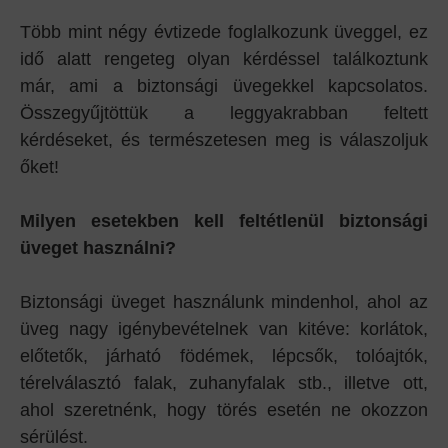
Több mint négy évtizede foglalkozunk üveggel, ez
idő alatt rengeteg olyan kérdéssel találkoztunk
már, ami a biztonsági üvegekkel kapcsolatos.
Összegyűjtöttük a leggyakrabban feltett
kérdéseket, és természetesen meg is válaszoljuk
őket!
Milyen esetekben kell feltétlenül biztonsági
üveget használni?
Biztonsági üveget használunk mindenhol, ahol az
üveg nagy igénybevételnek van kitéve: korlátok,
előtetők, járható födémek, lépcsők, tolóajtók,
térelválasztó falak, zuhanyfalak stb., illetve ott,
ahol szeretnénk, hogy törés esetén ne okozzon
sérülést.