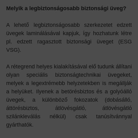
Melyik a legbiztonságosabb biztonsági üveg?
A lehető legbiztonságosabb szerkezetet edzett
üvegek laminálásával kapjuk, így hozhatunk létre
pl. edzett ragasztott biztonsági üveget (ESG
VSG).
A rétegrend helyes kialakításával elő tudunk állítani
olyan speciális biztonságtechnikai üvegeket,
melyek a legextrémebb helyzetekben is megállják
a helyüket. Ilyenek a betörésbiztos és a golyóálló
üvegek, a különböző fokozatok (dobásálló,
áttörésbiztos, átlövésgátló, átlövésgátló
szilánkleválás nélkül) csak tanúsítvánnyal
gyárthatók.