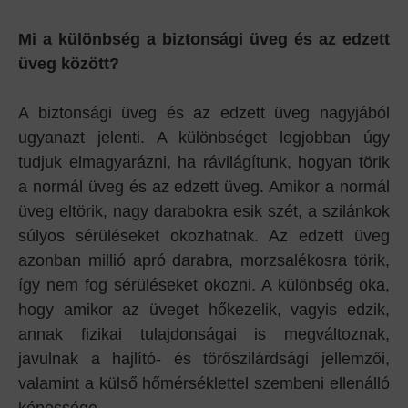
Mi a különbség a biztonsági üveg és az edzett
üveg között?
A biztonsági üveg és az edzett üveg nagyjából
ugyanazt jelenti. A különbséget legjobban úgy
tudjuk elmagyarázni, ha rávilágítunk, hogyan törik
a normál üveg és az edzett üveg. Amikor a normál
üveg eltörik, nagy darabokra esik szét, a szilánkok
súlyos sérüléseket okozhatnak. Az edzett üveg
azonban millió apró darabra, morzsalékosra törik,
így nem fog sérüléseket okozni. A különbség oka,
hogy amikor az üveget hőkezelik, vagyis edzik,
annak fizikai tulajdonságai is megváltoznak,
javulnak a hajlító- és törőszilárdsági jellemzői,
valamint a külső hőmérséklettel szembeni ellenálló