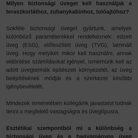
Milyen biztonsági üveget kell használjak a
teraszkorláthoz, zuhanykabinhoz, tolóajtóhoz?
Sokféle biztonsági üveget gyártunk, amelyek
különböző paraméterekkel rendelkeznek: edzett
üveg (ESG), előfeszített üveg (TVG), laminált
üveg. Hogy melyiket mikor kell használni, annak
eldöntése számításokat igényel, ismernünk kell az
adott üvegtermék építészeti környezetét, az üveg
beépítésének módját és a szerkezet későbbi
igénybevételét.
Mindezek ismeretében kollégáink javaslatot tudnak
tenni a megfelelő vastagságra és üvegtípusra.
Esztétikai szempontból mi a különbség a
biztonsági üveg és a hagyományos üveg