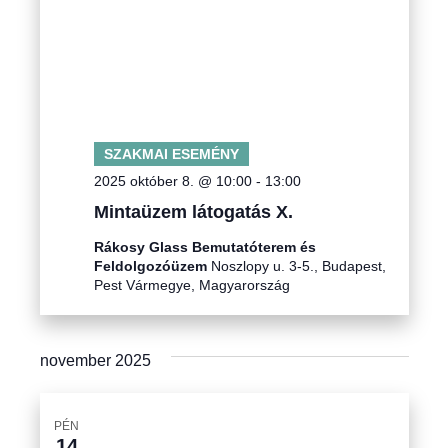
e
i
k
ó
SZAKMAI ESEMÉNY
2025 október 8. @ 10:00
-
13:00
Mintaüzem látogatás X.
Rákosy Glass Bemutatóterem és
Feldolgozóüzem
Noszlopy u. 3-5., Budapest,
Pest Vármegye, Magyarország
november 2025
PÉN
14