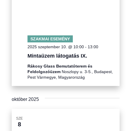
i
y
á
v
n
á
c
é
l
i
a
z
SZAKMAI ESEMÉNY
s
ó
e
2025 szeptember 10. @ 10:00
-
13:00
z
t
s
Mintaüzem látogatás IX.
t
n
á
Rákosy Glass Bemutatóterem és
n
Feldolgozóüzem
Noszlopy u. 3-5., Budapest,
s
a
Pest Vármegye, Magyarország
é
a
v
.
z
i
október 2025
g
e
á
t
SZE
c
8