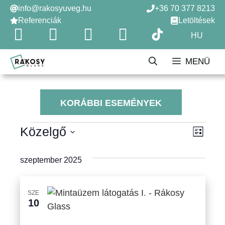
Kilépés
info@rakosyuveg.hu
+36 70 377 8213
a
Referenciák
Letöltések
tartalomba
HU
MENÜ
KORÁBBI ESEMÉNYEK
Események
Közelgő
N
E
L
i
s
D
a
s
á
szeptember 2025
e
t
v
t
a
m
u
i
SZE
é
m
10
g
k
n