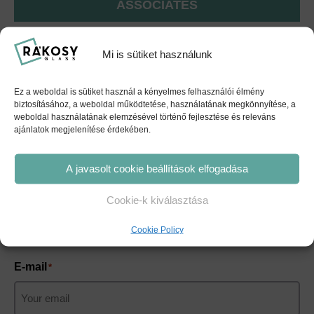
ASSOCIATES
Mi is sütiket használunk
Ez a weboldal is sütiket használ a kényelmes felhasználói élmény
biztosításához, a weboldal működtetése, használatának megkönnyítése, a
weboldal használatának elemzésével történő fejlesztése és releváns
ajánlatok megjelenítése érdekében.
REQUEST A QUOTE
SIMPLY WITH A FEW CLICKS
A javasolt cookie beállítások elfogadása
Name
*
Cookie-k kiválasztása
Cookie Policy
Keresztnév
E-mail
*