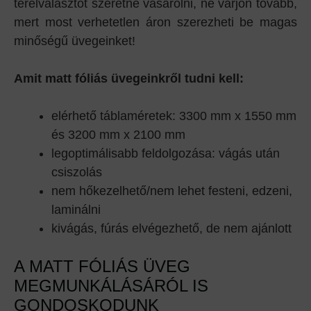
térelválasztót szeretne vásárolni, ne várjon tovább,
mert most verhetetlen áron szerezheti be magas
minőségű üvegeinket!
Amit matt fóliás üvegeinkről tudni kell:
elérhető táblaméretek: 3300 mm x 1550 mm
és 3200 mm x 2100 mm
legoptimálisabb feldolgozása: vágás után
csiszolás
nem hőkezelhető/nem lehet festeni, edzeni,
laminálni
kivágás, fúrás elvégezhető, de nem ajánlott
A MATT FÓLIÁS ÜVEG
MEGMUNKÁLÁSÁRÓL IS
GONDOSKODUNK