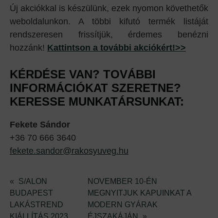
Új akciókkal is készülünk, ezek nyomon követhetők
weboldalunkon. A többi kifutó termék listáját
rendszeresen frissítjük, érdemes benézni
hozzánk!
Kattintson a további akciókért!>>
KÉRDÉSE VAN? TOVÁBBI
INFORMÁCIÓKAT SZERETNE?
KERESSE MUNKATÁRSUNKAT:
Fekete Sándor
+36 70 666 3640
fekete.sandor@rakosyuveg.hu
«
S/ALON
NOVEMBER 10-ÉN
BUDAPEST
MEGNYITJUK KAPUINKAT A
LAKÁSTREND
MODERN GYÁRAK
KIÁLLÍTÁS 2023
ÉJSZAKÁJÁN
»