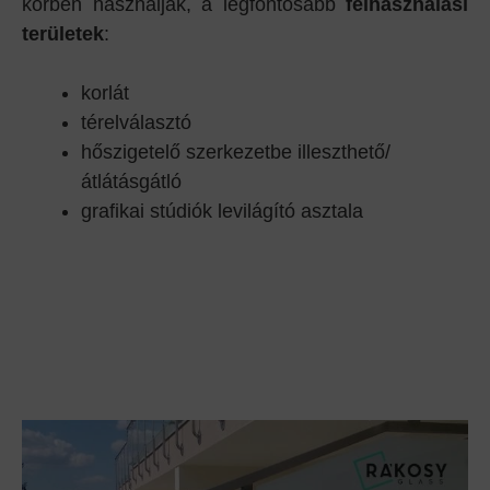
körben használják, a legfontosabb
felhasználási
területek
:
korlát
térelválasztó
hőszigetelő szerkezetbe illeszthető/
átlátásgátló
grafikai stúdiók levilágító asztala