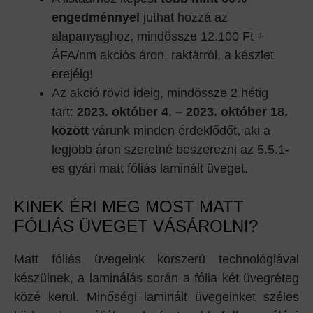
engedménnyel
juthat hozzá az
alapanyaghoz, mindössze 12.100 Ft +
ÁFA/nm akciós áron, raktárról, a készlet
erejéig!
Az akció rövid ideig, mindössze 2 hétig
tart:
2023.
október 4. – 2023. október 18.
között
várunk minden érdeklődőt, aki a
legjobb áron szeretné beszerezni az 5.5.1-
es gyári matt fóliás laminált üveget.
KINEK ÉRI MEG MOST MATT
FÓLIÁS ÜVEGET VÁSÁROLNI?
Matt fóliás üvegeink korszerű technológiával
készülnek, a laminálás során a fólia két üvegréteg
közé kerül. Minőségi laminált üvegeinket széles