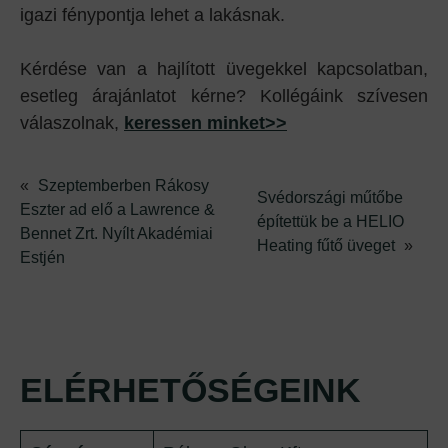
igazi fénypontja lehet a lakásnak.
Kérdése van a hajlított üvegekkel kapcsolatban,
esetleg árajánlatot kérne? Kollégáink szívesen
válaszolnak,
keressen minket>>
«
Szeptemberben Rákosy
Svédországi műtőbe
Eszter ad elő a Lawrence &
építettük be a HELIO
Bennet Zrt. Nyílt Akadémiai
Heating fűtő üveget
»
Estjén
ELÉRHETŐSÉGEINK