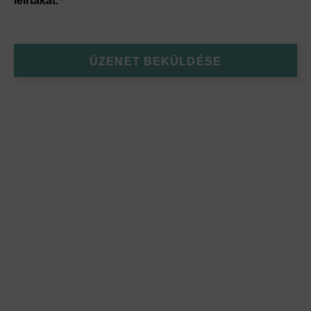
leírtakat.
*
ÜZENET BEKÜLDÉSE