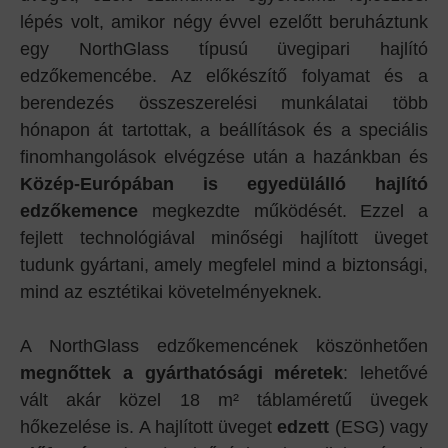
lépés volt, amikor négy évvel ezelőtt beruháztunk
egy NorthGlass típusú üvegipari hajlító
edzőkemencébe. Az előkészítő folyamat és a
berendezés összeszerelési munkálatai több
hónapon át tartottak, a beállítások és a speciális
finomhangolások elvégzése után a hazánkban és
Közép-Európában is egyedülálló hajlító
edzőkemence
megkezdte működését. Ezzel a
fejlett technológiával minőségi hajlított üveget
tudunk gyártani, amely megfelel mind a biztonsági,
mind az esztétikai követelményeknek.
A NorthGlass edzőkemencének köszönhetően
megnőttek a gyárthatósági méretek
: lehetővé
vált akár közel 18 m² táblaméretű üvegek
hőkezelése is. A hajlított üveget
edzett
(ESG) vagy