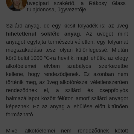
üvegipari szakértő, a Rákosy Glass
tulajdonosa, ügyvezetője
Szilárd anyag, de egy kicsit folyadék is: az üveg
hihetetlenül sokféle anyag
. Az üveget mint
anyagot egyfajta természeti véletlen, egy folyamat
megszakadása teszi olyan különlegessé. Miután
körülbelül 1000 ℃-ra hevítik, majd lehűtik, az elegy
alkotóelemei elvben szabályos szerkezetbe
kellene, hogy rendeződjenek. Ez azonban nem
történik meg, az üveg alkotórészei véletlenszerűen
rendeződnek el, a szilárd és cseppfolyós
halmazállapot között félúton amorf szilárd anyagot
képeznek. Ez az anyag a lehűlése előtt kitűnően
formázható.
Mivel alkotóelemei nem rendeződnek kötött