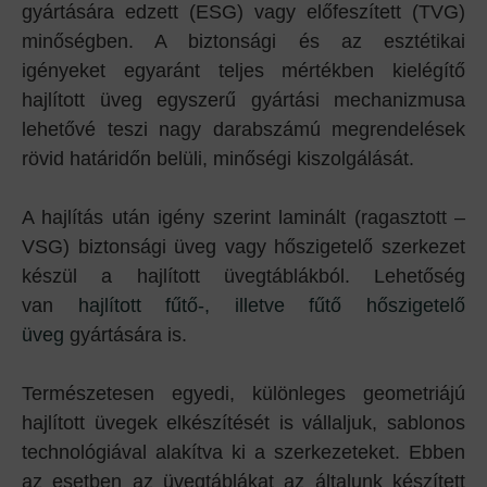
gyártására edzett (ESG) vagy előfeszített (TVG)
minőségben. A biztonsági és az esztétikai
igényeket egyaránt teljes mértékben kielégítő
hajlított üveg egyszerű gyártási mechanizmusa
lehetővé teszi nagy darabszámú megrendelések
rövid határidőn belüli, minőségi kiszolgálását.
A hajlítás után igény szerint laminált (ragasztott –
VSG) biztonsági üveg vagy hőszigetelő szerkezet
készül a hajlított üvegtáblákból. Lehetőség
van
hajlított fűtő-, illetve fűtő hőszigetelő
üveg
gyártására is.
Természetesen egyedi, különleges geometriájú
hajlított üvegek elkészítését is vállaljuk, sablonos
technológiával alakítva ki a szerkezeteket. Ebben
az esetben az üvegtáblákat az általunk készített