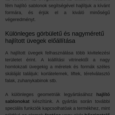
fém hajlító sablonok segítségével hajlítjuk a kívánt
formára, és érjük el a kiváló minőségű
végeredményt.
Különleges görbületű és nagyméretű
hajlított üvegek előállítása
A hajlított üvegek felhasználása több kivitelezési
területet érint. A kiállítási vitrinektől a nagy
homlokzati üvegekig a méretek és formák széles
skáláját találjuk: korlátelemek, liftek, térelválasztó
falak, zuhanykabinok stb.
A különleges geometriák legyártásához
hajlító
sablonokat
készítünk. A gyártás során további
speciális funkciók kapcsolhatóak a termékhez, mint