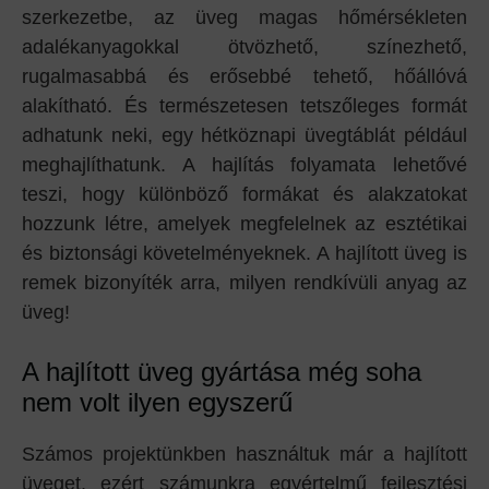
szerkezetbe, az üveg magas hőmérsékleten
adalékanyagokkal ötvözhető, színezhető,
rugalmasabbá és erősebbé tehető, hőállóvá
alakítható. És természetesen tetszőleges formát
adhatunk neki, egy hétköznapi üvegtáblát például
meghajlíthatunk. A hajlítás folyamata lehetővé
teszi, hogy különböző formákat és alakzatokat
hozzunk létre, amelyek megfelelnek az esztétikai
és biztonsági követelményeknek. A hajlított üveg is
remek bizonyíték arra, milyen rendkívüli anyag az
üveg!
A hajlított üveg gyártása még soha
nem volt ilyen egyszerű
Számos projektünkben használtuk már a hajlított
üveget, ezért számunkra egyértelmű fejlesztési