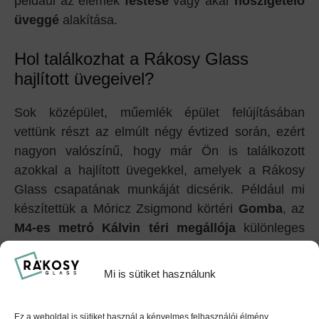
például az elemek
festése
vagy akár
hőszigetelő
üveggé
alakítása.
Hol találkozhat a Rákosy Glass
hajlított üvegeivel?
Sok középület, műemlék épület felújításában
vettünk részt az elmúlt négy évtized során, ezért
nagyon valószínű, hogy már Ön is találkozott
azokkal a hajlított üvegekkel, amelyek a Rákosy
Glass csapatának munkáját dicsérik. Például mi
készítettük a Móricz Zsigmond körtéri
Gomba
, az
M4-es metró Kálvin téri megállója
különleges
hajlított üvegeit, de az egyik
budapesti városnéző
hajón
utazva is a mi üvegszerkezeteiken keresztül
Mi is sütiket használunk
csodálható a fővárosi látkép.
Ez a weboldal is sütiket használ a kényelmes felhasználói élmény