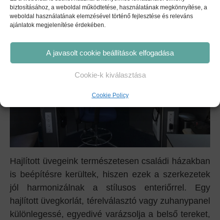
biztosításához, a weboldal működtetése, használatának megkönnyítése, a
weboldal használatának elemzésével történő fejlesztése és releváns
ajánlatok megjelenítése érdekében.
A javasolt cookie beállítások elfogadása
Cookie-k kiválasztása
Cookie Policy
Hajlított üvegeink természetesen családi házakban
is beépítésre kerültek, hiszen ezek a szerkezetek
jól harmonizálnak a stílusos enteriőrrel. Egy
hajlított üvegkorlát, térelválasztó vagy zuhanypanel
különlegessé, egyedivé varázsolja a belső tereket,