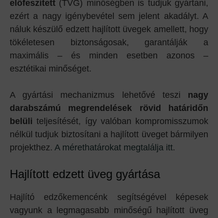
előfeszített
(TVG) minőségben is tudjuk gyártani,
ezért a nagy igénybevétel sem jelent akadályt. A
náluk készülő edzett hajlított üvegek amellett, hogy
tökéletesen biztonságosak, garantálják a
maximális – és minden esetben azonos –
esztétikai minőséget.
A gyártási mechanizmus lehetővé teszi
nagy
darabszámú megrendelések rövid határidőn
belüli
teljesítését, így valóban kompromisszumok
nélkül tudjuk biztosítani a hajlított üveget bármilyen
projekthez.
A mérethatárokat megtalálja itt
.
Hajlított edzett üveg gyártása
Hajlító edzőkemencénk segítségével képesek
vagyunk a legmagasabb minőségű hajlított üveg