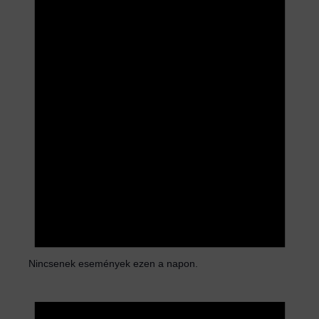
i
c
e
Nincsenek események ezen a napon.
N
o
t
i