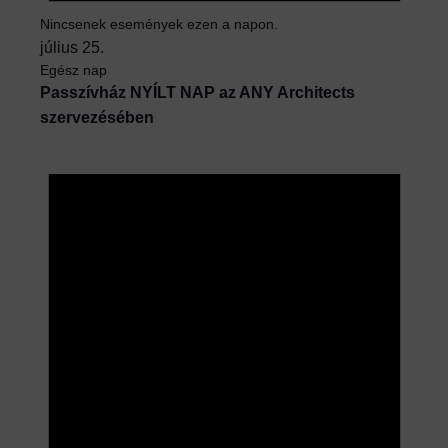
Nincsenek események ezen a napon.
július 25.
Egész nap
Passzívház NYÍLT NAP az ANY Architects
szervezésében
N
o
t
i
c
e