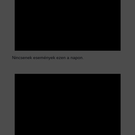
Nincsenek események ezen a napon.
N
o
t
i
c
e