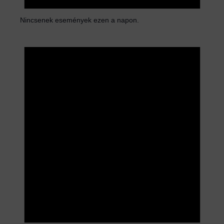
Nincsenek események ezen a napon.
N
o
t
i
c
e