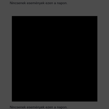
Nincsenek események ezen a napon.
N
o
t
i
c
e
Nincsenek események ezen a napon.