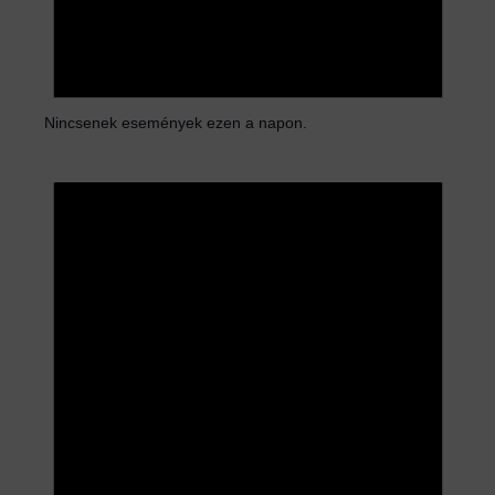
Nincsenek események ezen a napon.
N
o
t
i
c
e