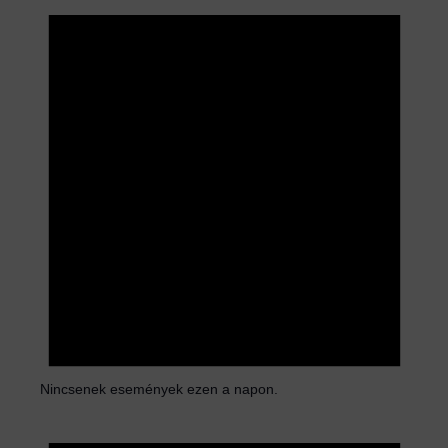
t
i
c
e
Nincsenek események ezen a napon.
N
o
t