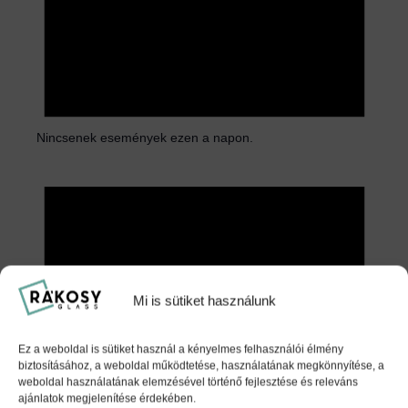
Nincsenek események ezen a napon.
N
o
t
i
c
e
Mi is sütiket használunk
Ez a weboldal is sütiket használ a kényelmes felhasználói élmény
biztosításához, a weboldal működtetése, használatának megkönnyítése, a
weboldal használatának elemzésével történő fejlesztése és releváns
ajánlatok megjelenítése érdekében.