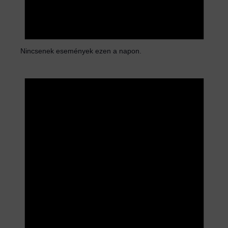
Nincsenek események ezen a napon.
N
o
t
i
c
e