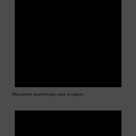
Nincsenek események ezen a napon.
N
o
t
i
c
e