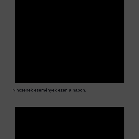
Nincsenek események ezen a napon.
N
o
t
i
c
e