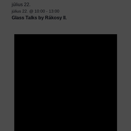
július 22.
július 22. @ 10:00
-
13:00
Glass Talks by Rákosy II.
N
o
t
i
c
e