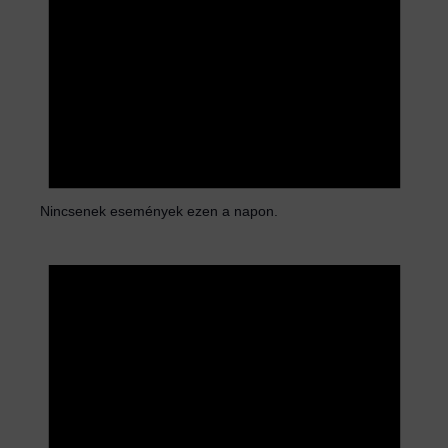
Nincsenek események ezen a napon.
N
o
t
i
c
e