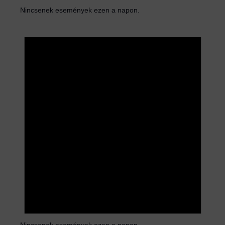
Nincsenek események ezen a napon.
N
o
t
i
c
e