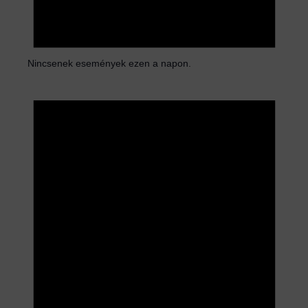
Nincsenek események ezen a napon.
N
o
t
i
c
e