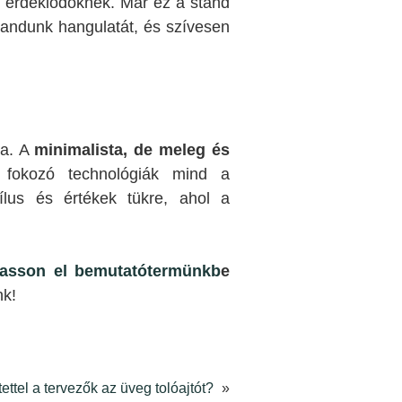
 érdeklődőknek. Már ez a stand
standunk hangulatát, és szívesen
sa. A
minimalista, de meleg és
 fokozó technológiák mind a
ílus és értékek tükre, ahol a
asson el bemutatótermünkb
e
nk!
ettel a tervezők az üveg tolóajtót?
»