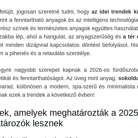
felújít, jogosan szeretné tudni, hogy
az idei trendek 
rint a fenntartható anyagok és az intelligens technológi
rész színek és természetes anyagok együttes használat
szakba lép, ahol a hangulat, az anyagszerűség és
a tér
t minden dizájnnal kapcsolatos döntést befolyásol, 
m a pihenés és a relaxálás szentélye.
gyre nagyobb szerepet kapnak a 2026-os fürdőszoba
tétikát és fenntarthatóságot. Az üveg mint anyag,
sokold
marad, különösen a modern, spa-szerű és minimalista 
lnak ezek a trendek a következő évben!
ek, amelyek meghatározták a 2025
tározók lesznek