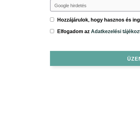
Consent
Hozzájárulok, hogy hasznos és ing
Consent
Elfogadom az
Adatkezelési tájéko
*
ÜZE