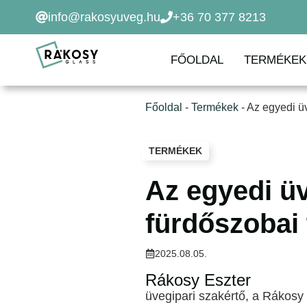
Kilépés
info@rakosyuveg.hu
+36 70 377 8213
a
tartalomba
FŐOLDAL
TERMÉKEK
Főoldal
-
Termékek
-
Az egyedi üv
TERMÉKEK
Az egyedi üv
fürdőszobai 
2025.08.05.
Rákosy Eszter
üvegipari szakértő, a Rákosy