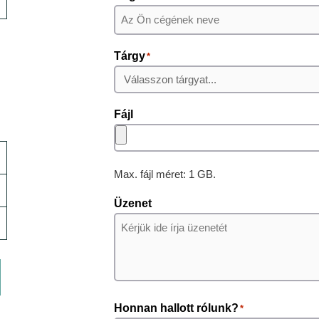
Tárgy
*
Fájl
Max. fájl méret: 1 GB.
Üzenet
Honnan hallott rólunk?
*