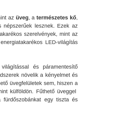
mint az
üveg
, a
természetes kő
,
is népszerűek lesznek. Ezek az
akarékos szerelvények, mint az
energiatakarékos LED-világítás
 világítással és páramentesítő
ndszerek növelik a kényelmet és
hető üvegfelületek sem, hiszen a
int külföldön. Fűthető üveggel
a fürdőszobánkat egy tiszta és