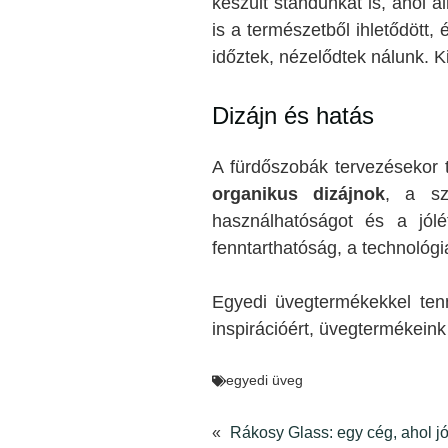
készült standunkat is, ahol a
is a természetből ihletődött,
időztek, nézelődtek nálunk. Ki
Dizájn és hatás
A fürdőszobák tervezésekor 
organikus dizájnok
, a sz
használhatóságot és a jólé
fenntarthatóság, a technológ
Egyedi üvegtermékekkel ten
inspirációért, üvegtermékein
egyedi üveg
«
Rákosy Glass: egy cég, ahol j