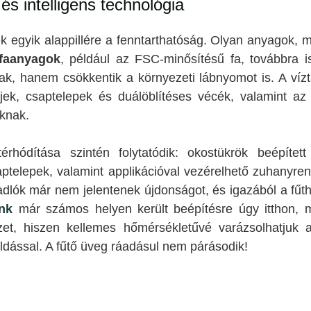
s intelligens technológia
k egyik alappillére a fenntarthatóság. Olyan anyagok, 
faanyagok
, például az FSC-minősítésű fa, továbbra 
k, hanem csökkentik a környezeti lábnyomot is. A vízt
ek, csaptelepek és duálöblítéses vécék, valamint az 
áknak.
térhódítása szintén folytatódik: okostükrök beépített
aptelepek, valamint applikációval vezérelhető zuhanyre
adlók már nem jelentenek újdonságot, és igazából a fűt
nk
már számos helyen került beépítésre úgy itthon, m
zet, hiszen kellemes hőmérsékletűvé varázsolhatjuk 
ldással. A fűtő üveg ráadásul nem párásodik!