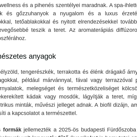
wellness és a pihenés szentélyei maradnak. A spa-ihlett
jek és gőzzuhanyok a nyugalom és a luxus érzeté
kal, tetőablakokkal és nyitott elrendezésekkel tovább
egősebbé teszik a teret. Az aromaterápiás diffúzoro
oszférához.
mészetes anyagok
lyzöld, tengerészkék, terrakotta és élénk drágakő árny
okkal, például márvánnyal, fával vagy terrazzóval p
rnyalatok, melegséget és természetközeliséget kölcs
ekerekített kádak vagy mosdók, lágyítják a teret, m
rikus minták, művészi jelleget adnak. A biofil dizájn,
íti a kapcsolatot a természettel.
s formák
jellemezték a 2025-ös budapesti Fürdőszoba é