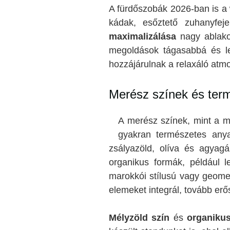
A fürdőszobák 2026-ban is a 
kádak, esőztető zuhanyfe
maximalizálása
nagy ablakok
megoldások tágasabbá és lev
hozzájárulnak a relaxáló atm
Merész színek és ter
A merész színek, mint a mé
gyakran természetes anyag
zsályazöld, olíva és agyagá
organikus formák, például l
marokkói stílusú vagy geomet
elemeket integrál, tovább erős
Mélyzöld szín
és
organiku