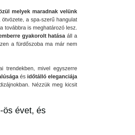
közül melyek maradnak velünk
a ötvözete, a spa-szerű hangulat
a továbbra is meghatározó lesz.
 emberre gyakorolt hatása
áll a
hiszen a fürdőszoba ma már nem
i trendekben, mivel egyszerre
alúsága
és
időtálló eleganciája
dizájnokban. Nézzük meg kicsit
-ös évet, és