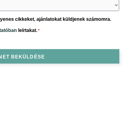
yenes cikkeket, ajánlatokat küldjenek számomra.
ztatóban
leírtakat.
*
NET BEKÜLDÉSE