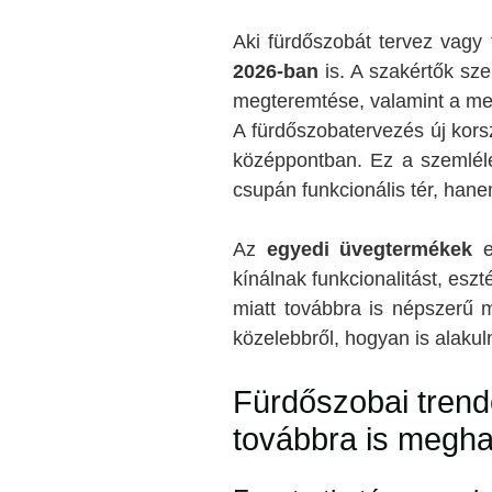
Aki fürdőszobát tervez vagy 
2026-ban
is. A szakértők sze
megteremtése, valamint a me
A fürdőszobatervezés új kor
középpontban. Ez a szemléle
csupán funkcionális tér, hane
Az
egyedi üvegtermékek
e
kínálnak funkcionalitást, esz
miatt továbbra is népszerű 
közelebbről, hogyan is alaku
Fürdőszobai trend
továbbra is megha