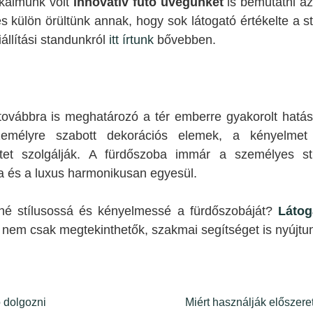
lkalmunk volt
innovatív fűtő üvegünket
is bemutatni az
 és külön örültünk annak, hogy sok látogató értékelte a 
állítási standunkról
itt írtunk
bővebben.
továbbra is meghatározó a tér emberre gyakorolt hatá
emélyre szabott dekorációs elemek, a kényelmet
tet szolgálják. A fürdőszoba immár a személyes st
ia és a luxus harmonikusan egyesül.
né stílusossá és kényelmessé a fürdőszobáját?
Látog
k nem csak megtekinthetők, szakmai segítséget is nyújtu
ó dolgozni
Miért használják előszeret