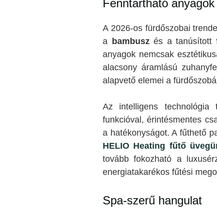
Fenntartható anyagok é
A 2026-os fürdőszobai trende
a
bambusz
és a tanúsított
anyagok nemcsak esztétikusa
alacsony áramlású zuhanyfej
alapvető elemei a fürdőszob
Az intelligens technológia 
funkcióval, érintésmentes cs
a hatékonyságot. A fűthető p
HELIO Heating fűtő üvegü
tovább fokozható a luxusér
energiatakarékos fűtési mego
Spa-szerű hangulat