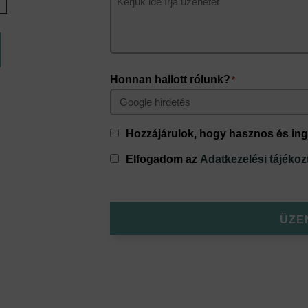
Honnan hallott rólunk?
*
Consent
Hozzájárulok, hogy hasznos és ing
Consent
Elfogadom az
Adatkezelési tájéko
*
ÜZE