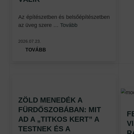
Az építészetben és belsőépítészetben
az üveg szere …
Tovább
2026.07.23.
TOVÁBB
ZÖLD MENEDÉK A
FÜRDŐSZOBÁBAN: MIT
F
AD A „TITKOS KERT” A
V
TESTNEK ÉS A
R