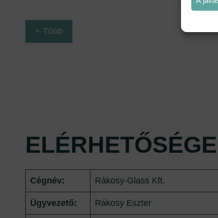
A java
+ Több
ELÉRHETŐSÉGE
Cégnév:
Rákosy-Glass Kft.
Ügyvezető:
Rákosy Eszter