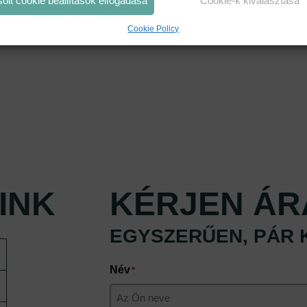
solt cookie beállítások elfogadása
Cookie-k kiválasztása
Cookie Policy
INK
KÉRJEN ÁR
EGYSZERŰEN, PÁR 
Név
*