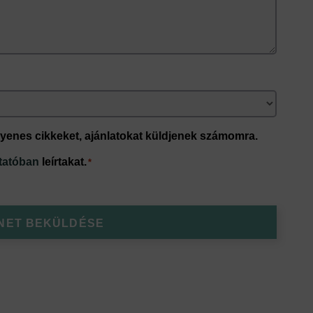
yenes cikkeket, ajánlatokat küldjenek számomra.
ztatóban
leírtakat.
*
NET BEKÜLDÉSE