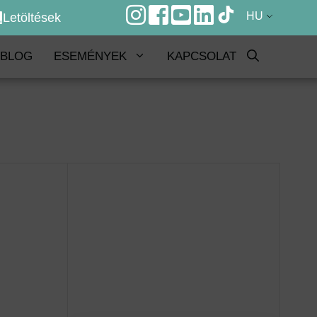
HU
Letöltések
BLOG
ESEMÉNYEK
KAPCSOLAT