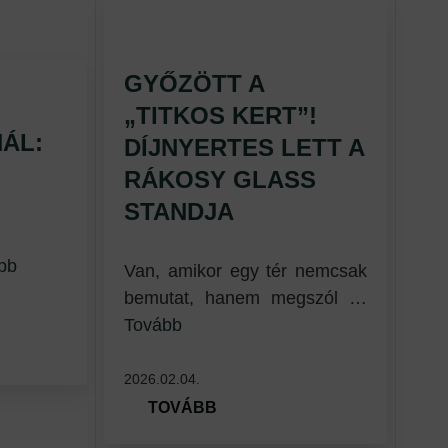
GYŐZÖTT A
„TITKOS KERT”!
ÁL:
DÍJNYERTES LETT A
RÁKOSY GLASS
STANDJA
bb
Van, amikor egy tér nemcsak
bemutat, hanem megszól …
Tovább
2026.02.04.
TOVÁBB