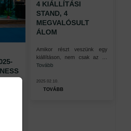
4 KIÁLLÍTÁSI
STAND, 4
MEGVALÓSULT
ÁLOM
Amikor részt veszünk egy
kiállításon, nem csak az …
25-
Tovább
LNESS
2025.02.10.
TOVÁBB
ovább