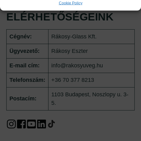
Cookie Policy
ELÉRHETŐSÉGEINK
Cégnév:
Rákosy-Glass Kft.
Ügyvezető:
Rákosy Eszter
E-mail cím:
info@rakosyuveg.hu
Telefonszám:
+36 70 377 8213
1103 Budapest, Noszlopy u. 3-
Postacím:
5.