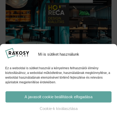
Mi is sütiket használunk
Bútor, Lámpa, Dekor Kiállítás és HORECA & OFFICE
Design Kiállítás
Ez a weboldal is sütiket használ a kényelmes felhasználói élmény
biztosításához, a weboldal működtetése, használatának megkönnyítése, a
2027 február 26.
-
2027 február 28.
weboldal használatának elemzésével történő fejlesztése és releváns
ajánlatok megjelenítése érdekében.
Ybl Szakmai Nap
Gyárlátogatás az Ybl-ös Hallgatóknak
A javasolt cookie beállítások elfogadása
Cookie-k kiválasztása