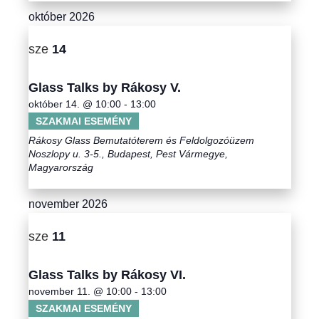
á
október 2026
t
c
e
sze
14
i
k
ó
Glass Talks by Rákosy V.
október 14. @ 10:00
-
13:00
SZAKMAI ESEMÉNY
Rákosy Glass Bemutatóterem és Feldolgozóüzem
Noszlopy u. 3-5., Budapest, Pest Vármegye,
Magyarország
november 2026
sze
11
Glass Talks by Rákosy VI.
november 11. @ 10:00
-
13:00
SZAKMAI ESEMÉNY