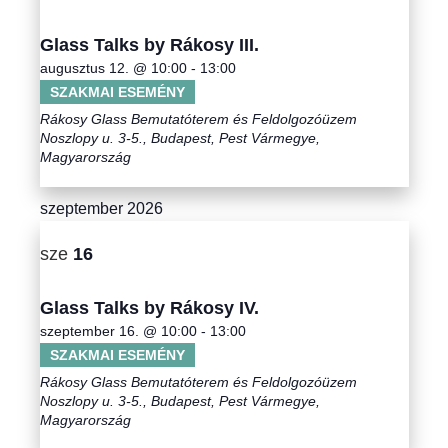
u
i
é
m
Glass Talks by Rákosy III.
g
k
n
augusztus 12. @ 10:00
-
13:00
i
y
SZAKMAI ESEMÉNY
á
v
Rákosy Glass Bemutatóterem és Feldolgozóüzem
n
á
c
Noszlopy u. 3-5., Budapest, Pest Vármegye,
é
Magyarország
l
i
a
z
szeptember 2026
s
ó
e
z
sze
16
t
s
t
n
á
n
Glass Talks by Rákosy IV.
s
a
szeptember 16. @ 10:00
-
13:00
é
a
SZAKMAI ESEMÉNY
v
.
Rákosy Glass Bemutatóterem és Feldolgozóüzem
z
i
Noszlopy u. 3-5., Budapest, Pest Vármegye,
Magyarország
g
e