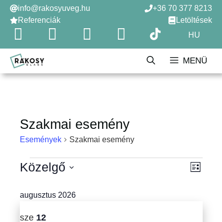
Kilépés
info@rakosyuveg.hu
+36 70 377 8213
a
Referenciák
Letöltések
tartalomba
HU
MENÜ
Szakmai esemény
Események
Szakmai esemény
Események
Közelgő
N
E
L
i
s
D
a
s
á
augusztus 2026
e
t
v
t
a
m
sze
12