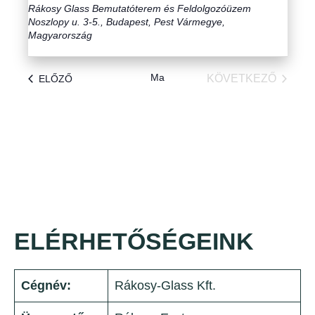
Rákosy Glass Bemutatóterem és Feldolgozóüzem
Noszlopy u. 3-5., Budapest, Pest Vármegye,
Magyarország
Ma
E
KÖVETKEZŐ
ELŐZŐ
S
E
E
S
M
E
É
M
N
É
Y
N
E
K
Y
E
K
ELÉRHETŐSÉGEINK
Cégnév:
Rákosy-Glass Kft.